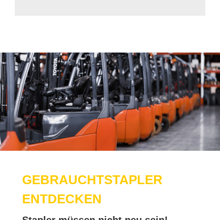
GE­BRAUCHT­STAP­LER
ENT­DE­CKEN