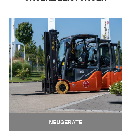
NEU­GE­RÄ­TE