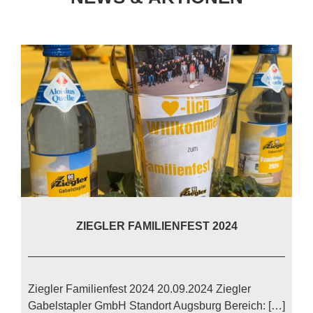
ZIEG­LER FA­MI­LI­EN­FEST 2024
Zieg­ler Fa­mi­li­en­fest 2024 20.09.2024 Zieg­ler
Ga­bel­stap­ler GmbH Stand­ort Augs­burg Be­reich: […]