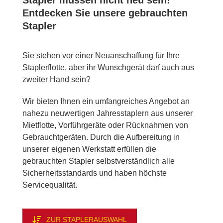
Stap­ler müs­sen nicht neu sein!
Ent­de­cken Sie un­se­re ge­brauch­ten
Stap­ler
Sie ste­hen vor ei­ner Neu­an­schaf­fung für Ihre
Stap­ler­flot­te, aber ihr Wunsch­ge­rät darf auch aus
zwei­ter Hand sein?
Wir bie­ten Ih­nen ein um­fang­rei­ches An­ge­bot an
na­he­zu neu­wer­ti­gen Jah­res­stap­lern aus un­se­rer
Miet­flot­te, Vor­führ­ge­rä­te oder Rück­nah­men von
Ge­braucht­ge­rä­ten. Durch die Auf­be­rei­tung in
un­se­rer ei­ge­nen Werk­statt er­fül­len die
ge­brauch­ten Stap­ler selbst­ver­ständ­lich alle
Si­cher­heits­stan­dards und ha­ben höchs­te
Ser­vice­qua­li­tät.
ZUR STAP­LER­AUS­WAHL