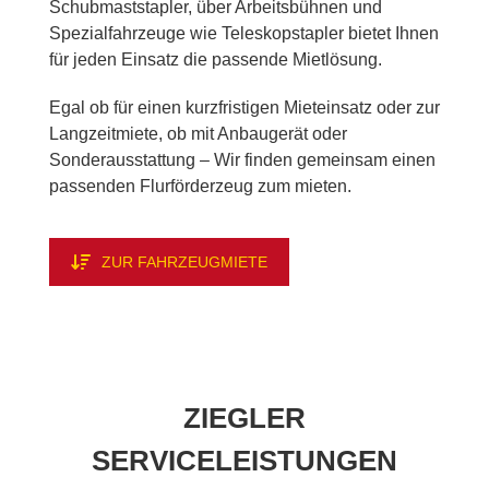
Schub­mast­stap­ler, über Ar­beits­büh­nen und
Spe­zi­al­fahr­zeu­ge wie Te­le­skop­stap­ler bie­tet Ih­nen
für je­den Ein­satz die pas­sen­de Miet­lö­sung.
Egal ob für ei­nen kurz­fris­ti­gen Miet­ein­satz oder zur
Lang­zeit­mie­te, ob mit An­bau­ge­rät oder
Son­der­aus­stat­tung – Wir fin­den ge­mein­sam ei­nen
pas­sen­den Flur­för­der­zeug zum mie­ten.
ZUR FAHR­ZEUG­MIE­TE
ZIEG­LER
SER­VICE­LEIS­TUN­GEN