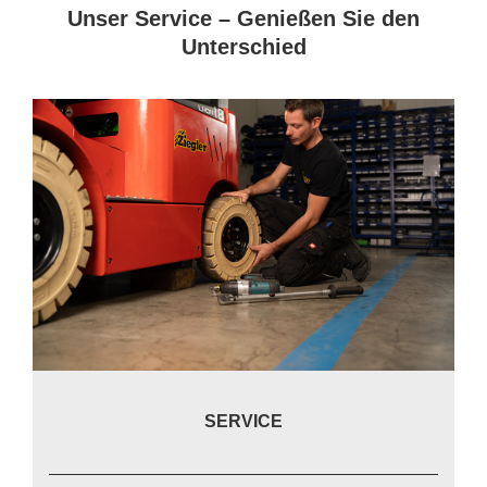
Un­ser Ser­vice – Ge­nie­ßen Sie den
Un­ter­schied
SERVICE