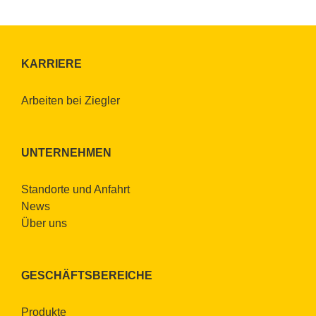
KAR­RIE­RE
Ar­bei­ten bei Zieg­ler
UN­TER­NEH­MEN
Stand­or­te und An­fahrt
News
Über uns
GE­SCHÄFTS­BE­REI­CHE
Pro­duk­te