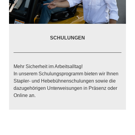
SCHULUNGEN
Mehr Si­cher­heit im Ar­beits­all­tag!
In un­se­rem Schu­lungs­pro­gramm bie­ten wir Ih­nen
Stap­ler- und He­be­büh­nen­schu­lun­gen so­wie die
da­zu­ge­hö­ri­gen Un­ter­wei­sun­gen in Prä­senz oder
On­line an.