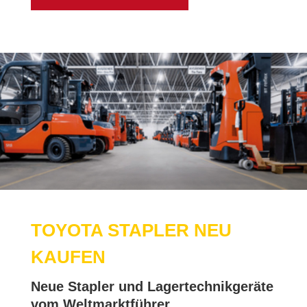
TO­YO­TA STAP­LER NEU
KAU­FEN
Neue Stap­ler und La­ger­tech­nik­ge­rä­te
vom Welt­markt­füh­rer