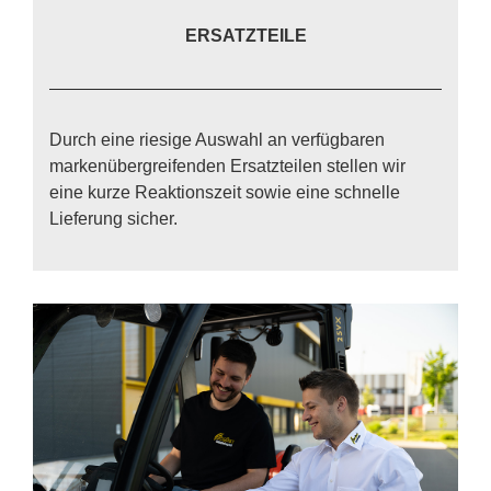
ERSATZTEILE
Durch eine rie­si­ge Aus­wahl an ver­füg­ba­ren
mar­ken­über­grei­fen­den Er­satz­tei­len stel­len wir
eine kur­ze Re­ak­ti­ons­zeit so­wie eine schnel­le
Lie­fe­rung si­cher.