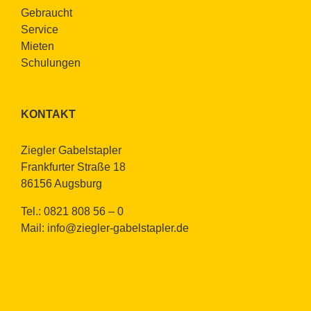
Ge­braucht
Ser­vice
Mie­ten
Schu­lun­gen
KON­TAKT
Zieg­ler Ga­bel­stap­ler
Frank­fur­ter Stra­ße 18
86156 Augs­burg
Tel.: 0821 808 56 – 0
Mail:
info@​ziegler-​gabelstapler.​de