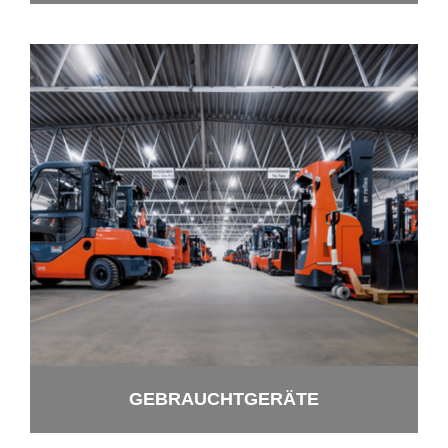
GE­BRAUCHT­GE­RÄ­TE