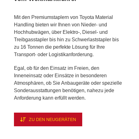
Mit den Pre­mi­um­stap­lern von To­yo­ta Ma­te­ri­al
Hand­ling bie­ten wir Ih­nen von Nie­der- und
Hoch­hub­wä­gen, über Elektro‑, Die­sel- und
Treib­gas­stap­ler bis hin zu Schwer­last­stap­ler bis
zu 16 Ton­nen die per­fek­te Lö­sung für Ihre
Trans­port- oder Lo­gis­tik­an­for­de­rung.
Egal, ob für den Ein­satz im Frei­en, den
In­nen­ein­satz oder Ein­sät­ze in be­son­de­ren
At­mo­sphä­ren, ob Sie An­bau­ge­rä­te oder spe­zi­el­le
Son­der­aus­stat­tun­gen be­nö­ti­gen, na­he­zu jede
An­for­de­rung kann er­füllt wer­den.
ZU DEN NEU­GE­RÄ­TEN