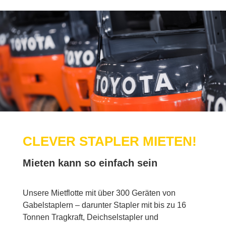
CLE­VER STAP­LER MIE­TEN!
Mie­ten kann so ein­fach sein
Un­se­re Miet­flot­te mit über 300 Ge­rä­ten von
Ga­bel­stap­lern – dar­un­ter Stap­ler mit bis zu 16
Ton­nen Trag­kraft, Deich­sel­stap­ler und