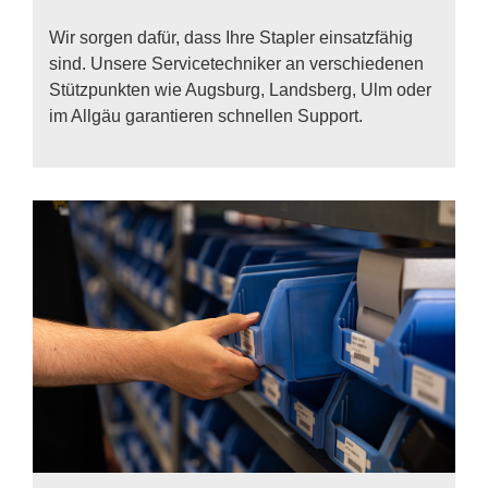
Wir sor­gen da­für, dass Ihre Stap­ler ein­satz­fä­hig
sind. Un­se­re Ser­vice­tech­ni­ker an ver­schie­de­nen
Stütz­punk­ten wie Augs­burg, Lands­berg, Ulm oder
im All­gäu ga­ran­tie­ren schnel­len Sup­port.