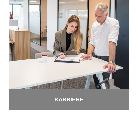
KAR­RIE­RE