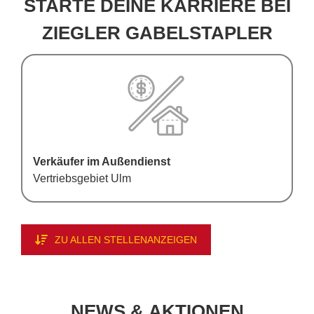
STAR­TE DEI­NE KAR­RIE­RE BEI
ZIEG­LER GA­BEL­STAP­LER
Ver­käu­fer im Au­ßen­dienst
Ver­triebs­ge­biet Ulm
ZU AL­LEN STEL­LEN­AN­ZEI­GEN
NEWS & AK­TIO­NEN