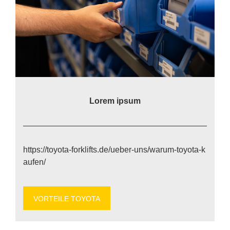
Lo­rem ip­sum
https://​to​yo​ta​-for​k​lifts​.de/​u​e​b​e​r​-​u​n​s​/​w​a​r​u​m​-​t​o​y​o​t​a​-​k​
a​u​f​en/
VOR­TEI­LE TO­YO­TA