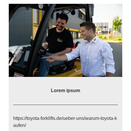
Lo­rem ip­sum
https://​to​yo​ta​-for​k​lifts​.de/​u​e​b​e​r​-​u​n​s​/​w​a​r​u​m​-​t​o​y​o​t​a​-​k​
a​u​f​en/