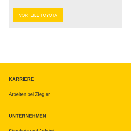
VOR­TEI­LE TO­YO­TA
KAR­RIE­RE
Ar­bei­ten bei Zieg­ler
UN­TER­NEH­MEN