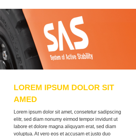
LO­REM IP­SUM DO­LOR SIT
AMED
Lo­rem ip­sum do­lor sit amet, con­sete­tur sa­dipscing
elitr, sed diam no­numy eirm­od tem­por in­vidunt ut
la­bo­re et do­lo­re ma­gna ali­quyam erat, sed diam
vo­lup­tua. At vero eos et ac­cu­sam et jus­to duo