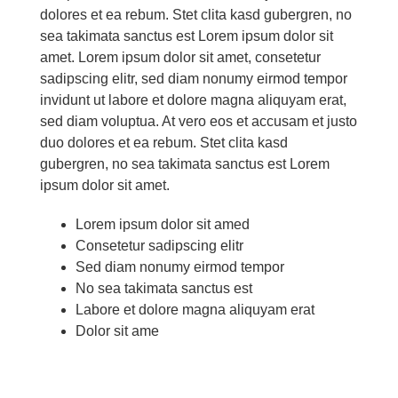
do­lo­res et ea re­bum. Stet cli­ta kasd gu­ber­gren, no
sea ta­ki­ma­ta sanc­tus est Lo­rem ip­sum do­lor sit
amet. Lo­rem ip­sum do­lor sit amet, con­sete­tur
sa­dipscing elitr, sed diam no­numy eirm­od tem­por
in­vidunt ut la­bo­re et do­lo­re ma­gna ali­quyam erat,
sed diam vo­lup­tua. At vero eos et ac­cu­sam et jus­to
duo do­lo­res et ea re­bum. Stet cli­ta kasd
gu­ber­gren, no sea ta­ki­ma­ta sanc­tus est Lo­rem
ip­sum do­lor sit amet.
Lo­rem ip­sum do­lor sit amed
Con­sete­tur sa­dipscing elitr
Sed diam no­numy eirm­od tem­por
No sea ta­ki­ma­ta sanc­tus est
La­bo­re et do­lo­re ma­gna ali­quyam erat
Do­lor sit ame