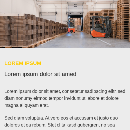
LO­REM IP­SUM
Lo­rem ip­sum do­lor sit amed
Lo­rem ip­sum do­lor sit amet, con­sete­tur sa­dipscing elitr, sed
diam no­numy eirm­od tem­por in­vidunt ut la­bo­re et do­lo­re
ma­gna ali­quyam erat.
Sed diam vo­lup­tua. At vero eos et ac­cu­sam et jus­to duo
do­lo­res et ea re­bum. Stet cli­ta kasd gu­ber­gren, no sea