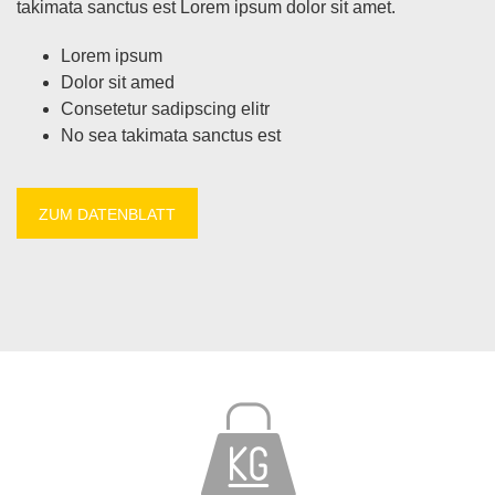
ta­ki­ma­ta sanc­tus est Lo­rem ip­sum do­lor sit amet.
Lo­rem ip­sum
Do­lor sit amed
Con­sete­tur sa­dipscing elitr
No sea ta­ki­ma­ta sanc­tus est
ZUM DA­TEN­BLATT