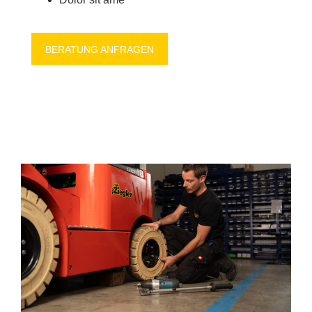
BE­RA­TUNG AN­FRA­GEN