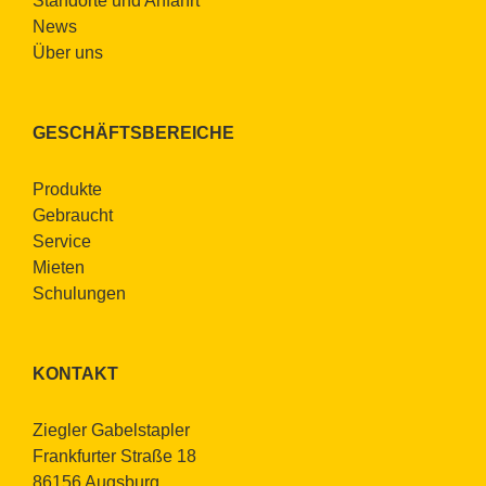
Stand­or­te und An­fahrt
News
Über uns
GE­SCHÄFTS­BE­REI­CHE
Pro­duk­te
Ge­braucht
Ser­vice
Mie­ten
Schu­lun­gen
KON­TAKT
Zieg­ler Ga­bel­stap­ler
Frank­fur­ter Stra­ße 18
86156 Augs­burg