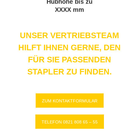
Hub­hö­he bis zu
XXXX mm
UNSER VERTRIEBSTEAM
HILFT IHNEN GERNE, DEN
FÜR SIE PASSENDEN
STAPLER ZU FINDEN.
ZUM KON­TAKT­FOR­MU­LAR
TE­LE­FON 0821 808 65 – 55