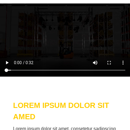
LO­REM IP­SUM DO­LOR SIT
AMED
Lo­rem ip­sum do­lor sit amet, con­sete­tur sa­dipscing