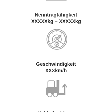
Nenn­trag­fä­hig­keit
XXXXXkg – XXXXXkg
Ge­schwin­dig­keit
XXXkm/h