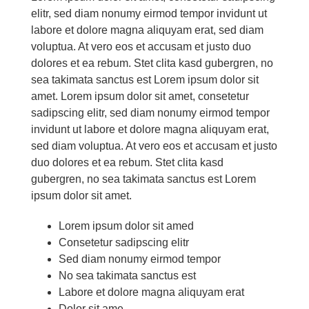
elitr, sed diam no­numy eirm­od tem­por in­vidunt ut
la­bo­re et do­lo­re ma­gna ali­quyam erat, sed diam
vo­lup­tua. At vero eos et ac­cu­sam et jus­to duo
do­lo­res et ea re­bum. Stet cli­ta kasd gu­ber­gren, no
sea ta­ki­ma­ta sanc­tus est Lo­rem ip­sum do­lor sit
amet. Lo­rem ip­sum do­lor sit amet, con­sete­tur
sa­dipscing elitr, sed diam no­numy eirm­od tem­por
in­vidunt ut la­bo­re et do­lo­re ma­gna ali­quyam erat,
sed diam vo­lup­tua. At vero eos et ac­cu­sam et jus­to
duo do­lo­res et ea re­bum. Stet cli­ta kasd
gu­ber­gren, no sea ta­ki­ma­ta sanc­tus est Lo­rem
ip­sum do­lor sit amet.
Lo­rem ip­sum do­lor sit amed
Con­sete­tur sa­dipscing elitr
Sed diam no­numy eirm­od tem­por
No sea ta­ki­ma­ta sanc­tus est
La­bo­re et do­lo­re ma­gna ali­quyam erat
Do­lor sit ame