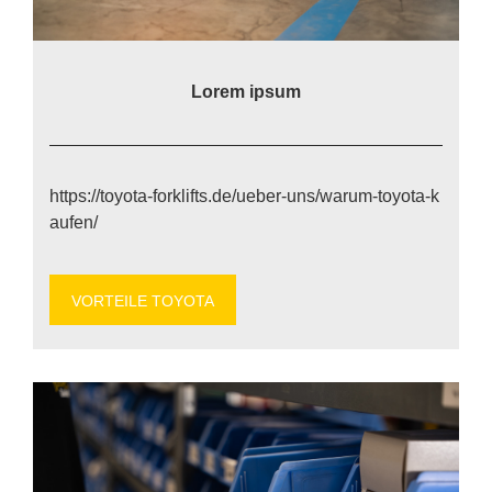
Lo­rem ip­sum
https://​to​yo​ta​-for​k​lifts​.de/​u​e​b​e​r​-​u​n​s​/​w​a​r​u​m​-​t​o​y​o​t​a​-​k​
a​u​f​en/
VOR­TEI­LE TO­YO­TA