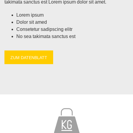
ta­ki­ma­ta sanc­tus est Lo­rem ip­sum do­lor sit amet.
Lo­rem ip­sum
Do­lor sit amed
Con­sete­tur sa­dipscing elitr
No sea ta­ki­ma­ta sanc­tus est
ZUM DA­TEN­BLATT