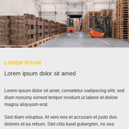
LO­REM IP­SUM
Lo­rem ip­sum do­lor sit amed
Lo­rem ip­sum do­lor sit amet, con­sete­tur sa­dipscing elitr, sed
diam no­numy eirm­od tem­por in­vidunt ut la­bo­re et do­lo­re
ma­gna ali­quyam erat.
Sed diam vo­lup­tua. At vero eos et ac­cu­sam et jus­to duo
do­lo­res et ea re­bum. Stet cli­ta kasd gu­ber­gren, no sea