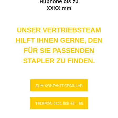
Hub­hö­he bis zu
XXXX mm
UNSER VERTRIEBSTEAM
HILFT IHNEN GERNE, DEN
FÜR SIE PASSENDEN
STAPLER ZU FINDEN.
ZUM KON­TAKT­FOR­MU­LAR
TE­LE­FON 0821 808 65 – 55