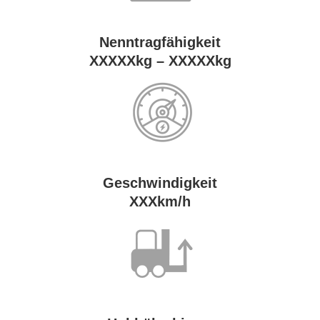
Nenn­trag­fä­hig­keit
XXXXXkg – XXXXXkg
Ge­schwin­dig­keit
XXXkm/h