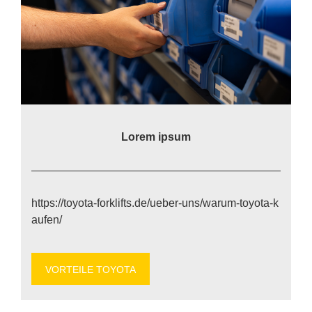
Lo­rem ip­sum
https://​to​yo​ta​-for​k​lifts​.de/​u​e​b​e​r​-​u​n​s​/​w​a​r​u​m​-​t​o​y​o​t​a​-​k​
a​u​f​en/
VOR­TEI­LE TO­YO­TA