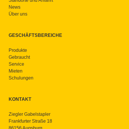
Stand­or­te und An­fahrt
News
Über uns
GE­SCHÄFTS­BE­REI­CHE
Pro­duk­te
Ge­braucht
Ser­vice
Mie­ten
Schu­lun­gen
KON­TAKT
Zieg­ler Ga­bel­stap­ler
Frank­fur­ter Stra­ße 18
86156 Augs­burg