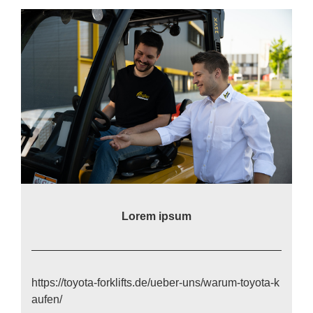
Lo­rem ip­sum
https://​to​yo​ta​-for​k​lifts​.de/​u​e​b​e​r​-​u​n​s​/​w​a​r​u​m​-​t​o​y​o​t​a​-​k​
a​u​f​en/