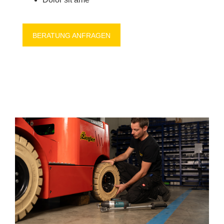
BE­RA­TUNG AN­FRA­GEN