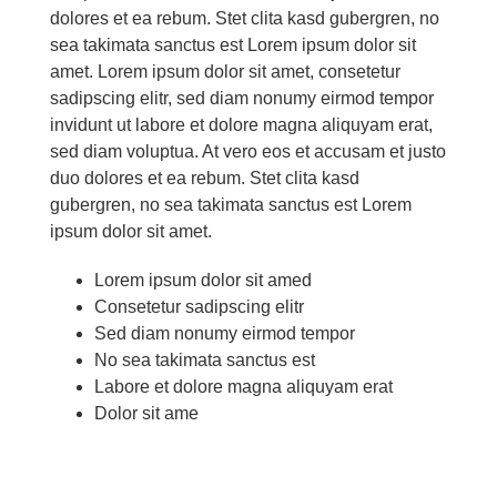
do­lo­res et ea re­bum. Stet cli­ta kasd gu­ber­gren, no
sea ta­ki­ma­ta sanc­tus est Lo­rem ip­sum do­lor sit
amet. Lo­rem ip­sum do­lor sit amet, con­sete­tur
sa­dipscing elitr, sed diam no­numy eirm­od tem­por
in­vidunt ut la­bo­re et do­lo­re ma­gna ali­quyam erat,
sed diam vo­lup­tua. At vero eos et ac­cu­sam et jus­to
duo do­lo­res et ea re­bum. Stet cli­ta kasd
gu­ber­gren, no sea ta­ki­ma­ta sanc­tus est Lo­rem
ip­sum do­lor sit amet.
Lo­rem ip­sum do­lor sit amed
Con­sete­tur sa­dipscing elitr
Sed diam no­numy eirm­od tem­por
No sea ta­ki­ma­ta sanc­tus est
La­bo­re et do­lo­re ma­gna ali­quyam erat
Do­lor sit ame