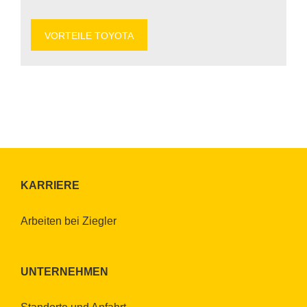
VOR­TEI­LE TO­YO­TA
KAR­RIE­RE
Ar­bei­ten bei Zieg­ler
UN­TER­NEH­MEN