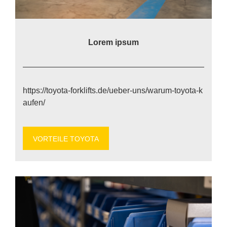
Lo­rem ip­sum
https://​to​yo​ta​-for​k​lifts​.de/​u​e​b​e​r​-​u​n​s​/​w​a​r​u​m​-​t​o​y​o​t​a​-​k​
a​u​f​en/
VOR­TEI­LE TO­YO­TA