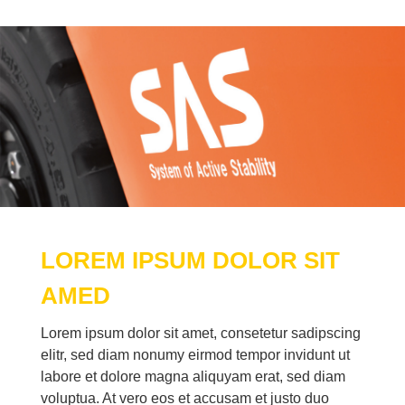
LO­REM IP­SUM DO­LOR SIT
AMED
Lo­rem ip­sum do­lor sit amet, con­sete­tur sa­dipscing
elitr, sed diam no­numy eirm­od tem­por in­vidunt ut
la­bo­re et do­lo­re ma­gna ali­quyam erat, sed diam
vo­lup­tua. At vero eos et ac­cu­sam et jus­to duo