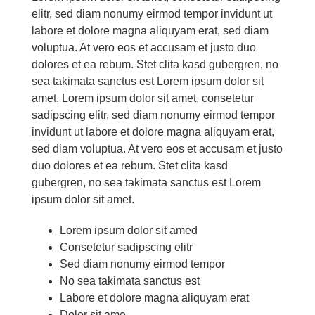
elitr, sed diam no­numy eirm­od tem­por in­vidunt ut
la­bo­re et do­lo­re ma­gna ali­quyam erat, sed diam
vo­lup­tua. At vero eos et ac­cu­sam et jus­to duo
do­lo­res et ea re­bum. Stet cli­ta kasd gu­ber­gren, no
sea ta­ki­ma­ta sanc­tus est Lo­rem ip­sum do­lor sit
amet. Lo­rem ip­sum do­lor sit amet, con­sete­tur
sa­dipscing elitr, sed diam no­numy eirm­od tem­por
in­vidunt ut la­bo­re et do­lo­re ma­gna ali­quyam erat,
sed diam vo­lup­tua. At vero eos et ac­cu­sam et jus­to
duo do­lo­res et ea re­bum. Stet cli­ta kasd
gu­ber­gren, no sea ta­ki­ma­ta sanc­tus est Lo­rem
ip­sum do­lor sit amet.
Lo­rem ip­sum do­lor sit amed
Con­sete­tur sa­dipscing elitr
Sed diam no­numy eirm­od tem­por
No sea ta­ki­ma­ta sanc­tus est
La­bo­re et do­lo­re ma­gna ali­quyam erat
Do­lor sit ame