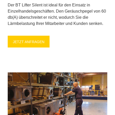
Der BT Lif­ter Si­lent ist ide­al für den Ein­satz in
Ein­zel­han­dels­ge­schäf­ten. Den Ge­räusch­pe­gel von 60
db(A) über­schrei­tet er nicht, wo­durch Sie die
Lärm­be­las­tung Ih­rer Mit­ar­bei­ter und Kun­den sen­ken.
JETZT AN­FRA­GEN