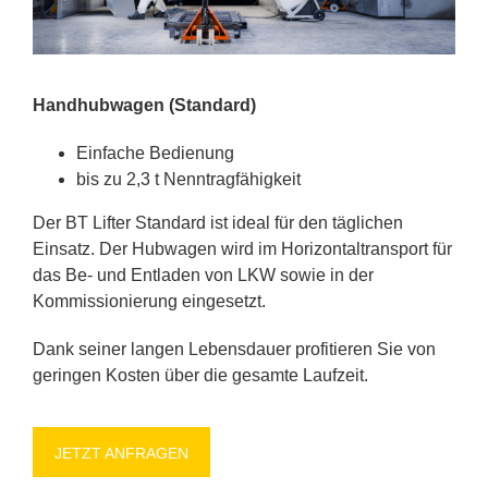
Hand­hub­wa­gen (Stan­dard)
Ein­fa­che Be­die­nung
bis zu 2,3 t Nenn­trag­fä­hig­keit
Der BT Lif­ter Stan­dard ist ide­al für den täg­li­chen
Ein­satz. Der Hub­wa­gen wird im Ho­ri­zon­tal­trans­port für
das Be- und Ent­la­den von LKW so­wie in der
Kom­mis­sio­nie­rung ein­ge­setzt.
Dank sei­ner lan­gen Le­bens­dau­er pro­fi­tie­ren Sie von
ge­rin­gen Kos­ten über die ge­sam­te Lauf­zeit.
JETZT AN­FRA­GEN