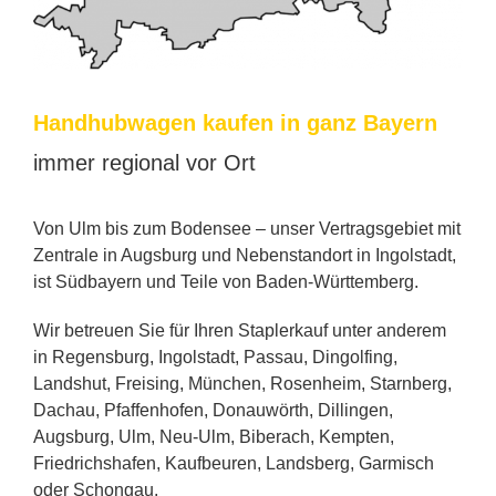
Hand­hub­wa­gen kau­fen in ganz Bay­ern
im­mer re­gio­nal vor Ort
Von Ulm bis zum Bo­den­see – un­ser Ver­trags­ge­biet mit
Zen­tra­le in Augs­burg und Ne­ben­stand­ort in In­gol­stadt,
ist Süd­bay­ern und Tei­le von Ba­den-Würt­tem­berg.
Wir be­treu­en Sie für Ih­ren Stap­ler­kauf un­ter an­de­rem
in Re­gens­burg, In­gol­stadt, Pas­sau, Din­gol­fing,
Lands­hut, Frei­sing, Mün­chen, Ro­sen­heim, Starn­berg,
Dach­au, Pfaf­fen­ho­fen, Do­nau­wörth, Dil­lin­gen,
Augs­burg, Ulm, Neu-Ulm, Bi­ber­ach, Kemp­ten,
Fried­richs­ha­fen, Kauf­beu­ren, Lands­berg, Gar­misch
oder Schon­gau.