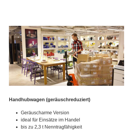
Hand­hub­wa­gen (ge­räusch­re­du­ziert)
Ge­räusch­ar­me Ver­si­on
ide­al für Ein­sät­ze im Han­del
bis zu 2,3 t Nenn­trag­fä­hig­keit