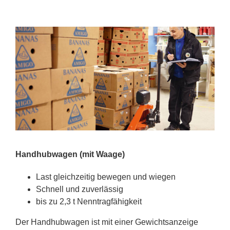
Hand­hub­wa­gen (mit Waa­ge)
Last gleich­zei­tig be­we­gen und wie­gen
Schnell und zu­ver­läs­sig
bis zu 2,3 t Nenn­trag­fä­hig­keit
Der Hand­hub­wa­gen ist mit ei­ner Ge­wichts­an­zei­ge