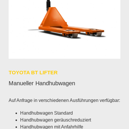
TO­YO­TA BT LIF­TER
Ma­nu­el­ler Hand­hub­wa­gen
Auf An­fra­ge in ver­schie­de­nen Aus­füh­run­gen ver­füg­bar:
Hand­hub­wa­gen Stan­dard
Hand­hub­wa­gen ge­räusch­re­du­ziert
Hand­hub­wa­gen mit An­fahr­hil­fe