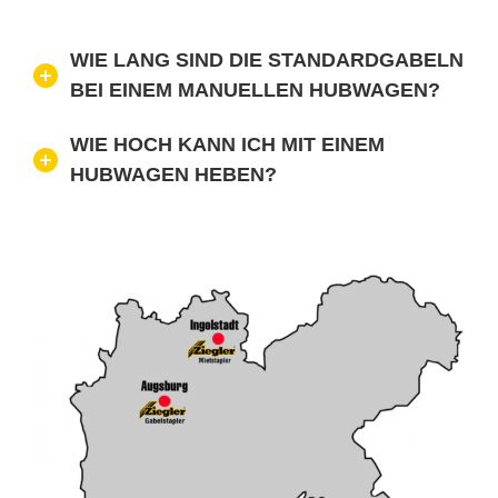
WIE LANG SIND DIE STAN­DARD­GA­BELN
BEI EI­NEM MA­NU­EL­LEN HUB­WA­GEN?
WIE HOCH KANN ICH MIT EI­NEM
HUB­WA­GEN HE­BEN?