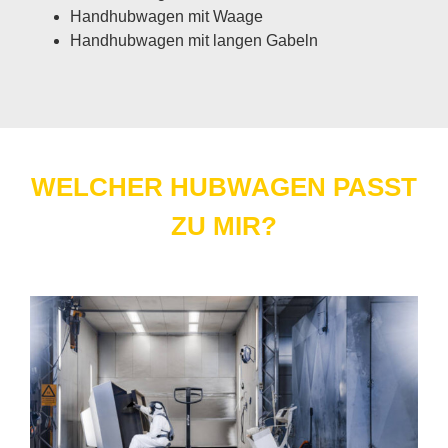
Hand­hub­wa­gen mit Waa­ge
Hand­hub­wa­gen mit lan­gen Ga­beln
WEL­CHER HUB­WA­GEN PASST
ZU MIR?