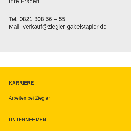
Ihre Fra­gen
Tel: 0821 808 56 – 55
Mail:
verkauf@​ziegler-​gabelstapler.​de
KAR­RIE­RE
Ar­bei­ten bei Zieg­ler
UN­TER­NEH­MEN