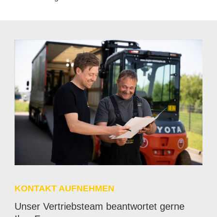
KON­TAKT AUF­NEH­MEN
Un­ser Ver­triebs­team be­ant­wor­tet ger­ne