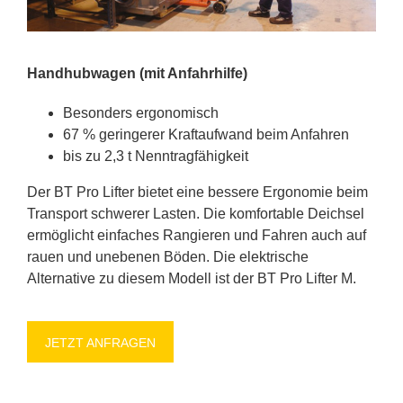
Hand­hub­wa­gen (mit An­fahr­hil­fe)
Be­son­ders er­go­no­misch
67 % ge­rin­ge­rer Kraft­auf­wand beim An­fah­ren
bis zu 2,3 t Nenn­trag­fä­hig­keit
Der BT Pro Lif­ter bie­tet eine bes­se­re Er­go­no­mie beim
Trans­port schwe­rer Las­ten. Die kom­for­ta­ble Deich­sel
er­mög­licht ein­fa­ches Ran­gie­ren und Fah­ren auch auf
rau­en und un­ebe­nen Bö­den. Die elek­tri­sche
Al­ter­na­ti­ve zu die­sem Mo­dell ist der BT Pro Lif­ter M.
JETZT AN­FRA­GEN