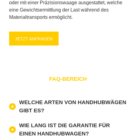
oder mit ei­ner Prä­zi­si­ons­waa­ge aus­ge­stat­tet, wel­che
eine Ge­wichts­er­mitt­lung der Last wäh­rend des
Ma­te­ri­al­trans­ports er­mög­licht.
JETZT AN­FRA­GEN
FAQ-BE­REICH
WEL­CHE AR­TEN VON HAND­HUB­WÄ­GEN
GIBT ES?
WIE LANG IST DIE GA­RAN­TIE FÜR
EI­NEN HAND­HUB­WA­GEN?