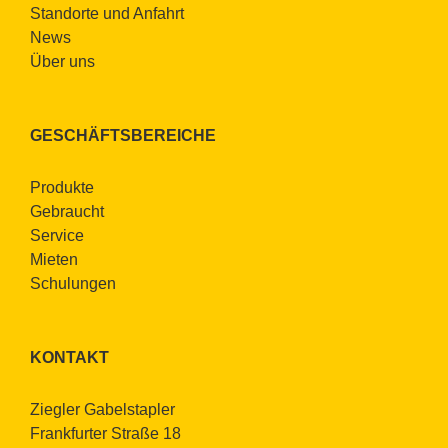
Stand­or­te und An­fahrt
News
Über uns
GE­SCHÄFTS­BE­REI­CHE
Pro­duk­te
Ge­braucht
Ser­vice
Mie­ten
Schu­lun­gen
KON­TAKT
Zieg­ler Ga­bel­stap­ler
Frank­fur­ter Stra­ße 18