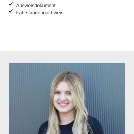
Aus­weis­do­ku­ment
Fahr­stun­den­nach­weis