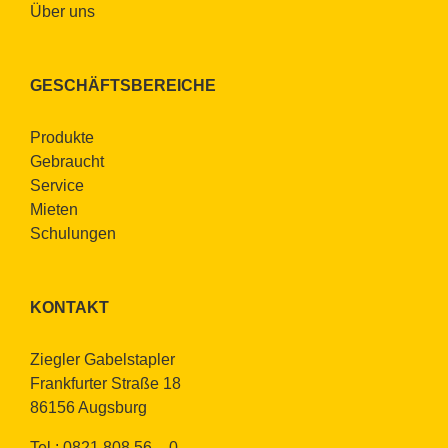
Über uns
GE­SCHÄFTS­BE­REI­CHE
Pro­duk­te
Ge­braucht
Ser­vice
Mie­ten
Schu­lun­gen
KON­TAKT
Zieg­ler Ga­bel­stap­ler
Frank­fur­ter Stra­ße 18
86156 Augs­burg
Tel.: 0821 808 56 – 0