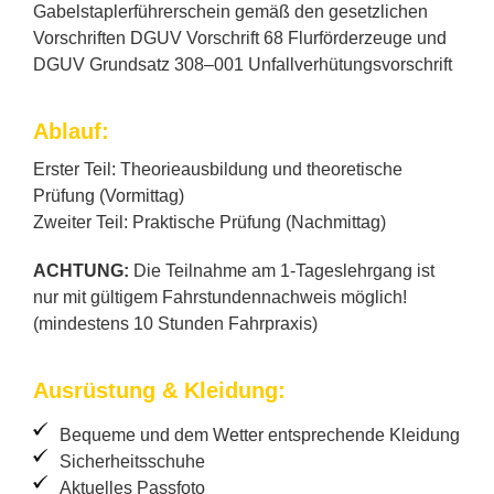
Ga­bel­stap­ler­füh­rer­schein ge­mäß den ge­setz­li­chen
Vor­schrif­ten DGUV Vor­schrift 68 Flur­för­der­zeu­ge und
DGUV Grund­satz 308–001 Un­fall­ver­hü­tungs­vor­schrift
Ab­lauf:
Ers­ter Teil: Theo­rie­aus­bil­dung und theo­re­ti­sche
Prü­fung (Vor­mit­tag)
Zwei­ter Teil: Prak­ti­sche Prü­fung (Nach­mit­tag)
ACHTUNG:
Die Teil­nah­me am 1‑Tageslehrgang ist
nur mit gül­ti­gem Fahr­stun­den­nach­weis mög­lich!
(min­des­tens 10 Stun­den Fahr­pra­xis)
Aus­rüs­tung & Klei­dung:
Be­que­me und dem Wet­ter ent­spre­chen­de Klei­dung
Si­cher­heits­schu­he
Ak­tu­el­les Pass­fo­to