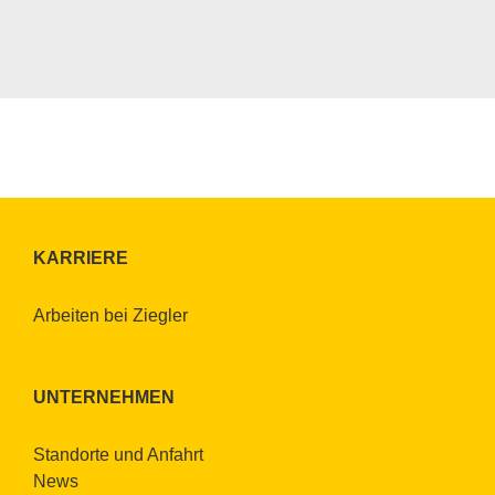
KAR­RIE­RE
Ar­bei­ten bei Zieg­ler
UN­TER­NEH­MEN
Stand­or­te und An­fahrt
News