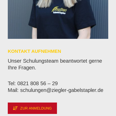
KON­TAKT AUF­NEH­MEN
Un­ser Schu­lungs­team be­ant­wor­tet ger­ne
Ihre Fra­gen.
Tel: 0821 808 56 – 29
Mail:
schulungen@​ziegler-​gabelstapler.​de
ZUR ANMELDUNG