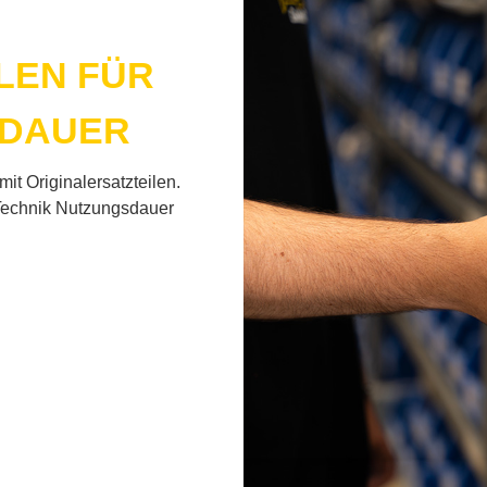
I­LEN FÜR
­DAU­ER
t Ori­gi­nal­ersatz­tei­len.
 Tech­nik Nut­zungs­dau­er