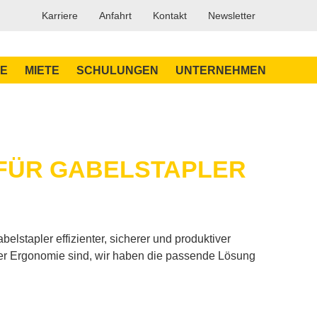
Kar­rie­re
An­fahrt
Kon­takt
News­let­ter
CE
MIE­TE
SCHU­LUN­GEN
UN­TER­NEH­MEN
 FÜR GA­BEL­STAP­LER
stap­ler ef­fi­zi­en­ter, si­che­rer und pro­duk­ti­ver
er Er­go­no­mie sind, wir ha­ben die pas­sen­de Lö­sung