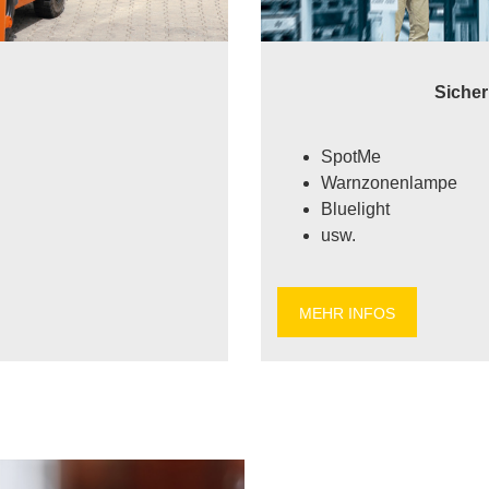
Si­cher
Spot­Me
Warn­zo­nen­lam­pe
Blue­light
usw.
MEHR IN­FOS