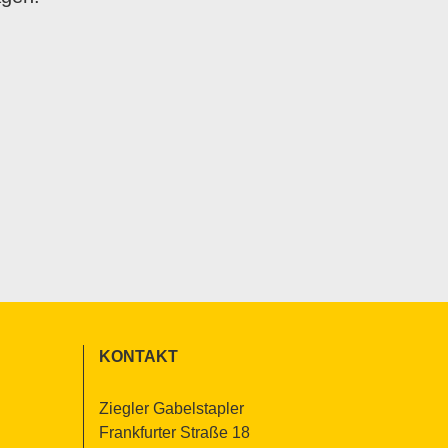
KON­TAKT
Zieg­ler Ga­bel­stap­ler
Frank­fur­ter Stra­ße 18