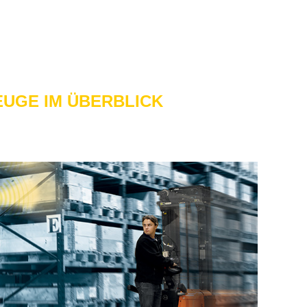
EU­GE IM ÜBER­BLICK