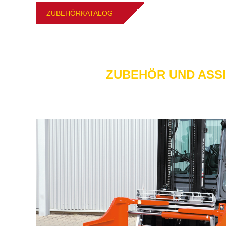
ZU­BE­HÖR­KA­TA­LOG
ZU­BE­HÖR UND AS­S