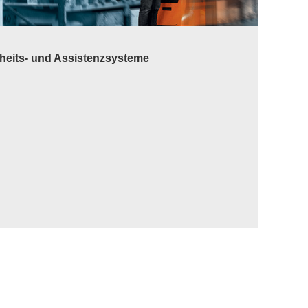
­heits- und As­sis­tenz­sys­te­me