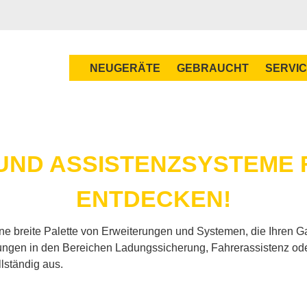
NEU­GE­RÄ­TE
GE­BRAUCHT
SER­VI
UND AS­SIS­TENZ­SYS­TE­ME
ENT­DE­CKEN!
 brei­te Pa­let­te von Er­wei­te­run­gen und Sys­te­men, die Ih­ren Ga­bel­
­gen in den Be­rei­chen La­dungs­si­che­rung, Fah­rer­as­sis­tenz od
l­stän­dig aus.