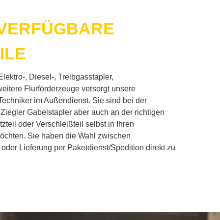
ER­FÜG­BA­RE
I­LE
 Elektro‑, Diesel‑, Treib­gas­stap­ler,
ei­te­re Flur­för­der­zeu­ge ver­sorgt un­se­re
e Tech­ni­ker im Au­ßen­dienst. Sie sind bei der
n Zieg­ler Ga­bel­stap­ler aber auch an der rich­ti­gen
z­teil oder Ver­schleiß­teil selbst in Ih­ren
 möch­ten. Sie ha­ben die Wahl zwi­schen
 oder Lie­fe­rung per Paketdienst/Spedition di­rekt zu