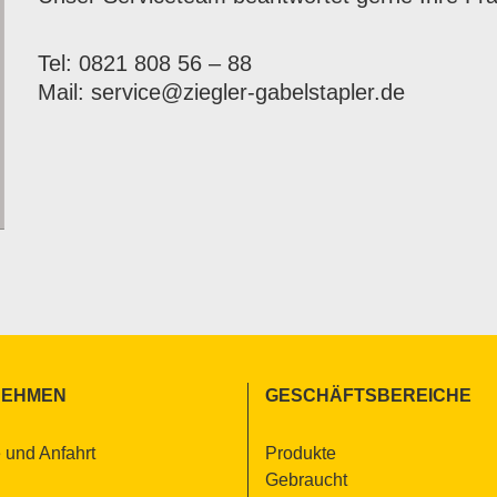
Tel: 0821 808 56 – 88
Mail:
service@​ziegler-​gabelstapler.​de
NEH­MEN
GE­SCHÄFTS­BE­REI­CHE
e und An­fahrt
Pro­duk­te
Ge­braucht