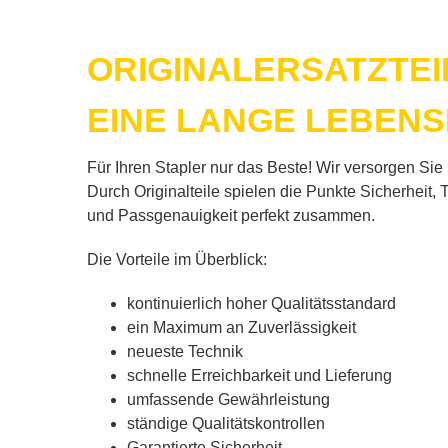
ORI­GI­NAL­ERSATZ­TE
EINE LAN­GE LE­BENS
Für Ih­ren Stap­ler nur das Bes­te! Wir ver­sor­gen Sie mi
Durch Ori­gi­nal­tei­le spie­len die Punk­te Si­cher­heit,
und Pass­ge­nau­ig­keit per­fekt zu­sam­men.
Die Vor­tei­le im Über­blick:
kon­ti­nu­ier­lich ho­her Qua­li­täts­stan­dard
ein Ma­xi­mum an Zu­ver­läs­sig­keit
neu­es­te Tech­nik
schnel­le Er­reich­bar­keit und Lie­fe­rung
um­fas­sen­de Ge­währ­leis­tung
stän­di­ge Qua­li­täts­kon­trol­len
Ga­ran­tier­te Si­cher­heit