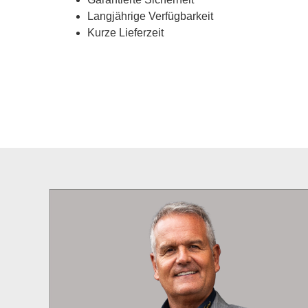
Lang­jäh­ri­ge Ver­füg­bar­keit
Kur­ze Lie­fer­zeit