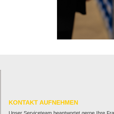
KON­TAKT AUF­NEH­MEN
Un­ser Ser­vice­team be­ant­wor­tet ger­ne Ihre Fra