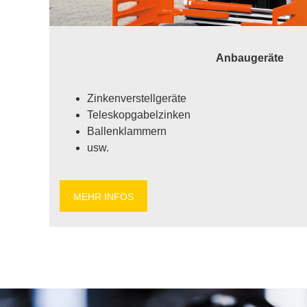
An­bau­ge­rä­te
Zin­ken­ver­stell­ge­rä­te
Te­le­s­kop­ga­bel­zin­ken
Bal­len­klam­mern
usw.
MEHR IN­FOS