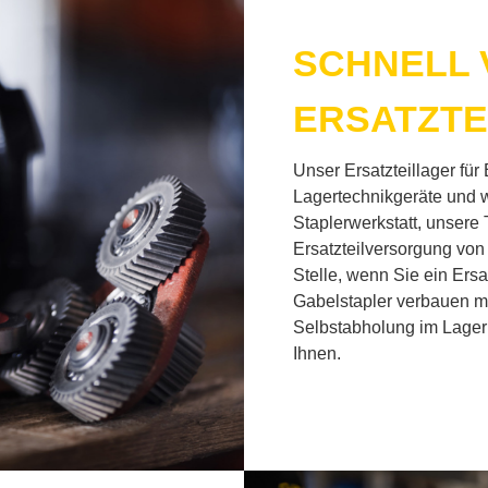
SCHNELL V
ER­SATZ­TE
Un­ser Er­satz­teil­la­ger für
La­ger­tech­nik­ge­rä­te und w
Stap­ler­werk­statt, un­se­r
Er­satz­teil­ver­sor­gung vo
Stel­le, wenn Sie ein Er­sat
Ga­bel­stap­ler ver­bau­en
Selbst­ab­ho­lung im La­ger
Ih­nen.