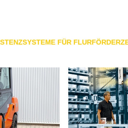
IS­TENZ­SYS­TE­ME FÜR FLUR­FÖR­DER­Z