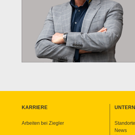
KAR­RIE­RE
UN­TER­
Ar­bei­ten bei Zieg­ler
Stand­or­t
News