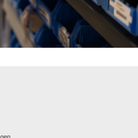
­gen.